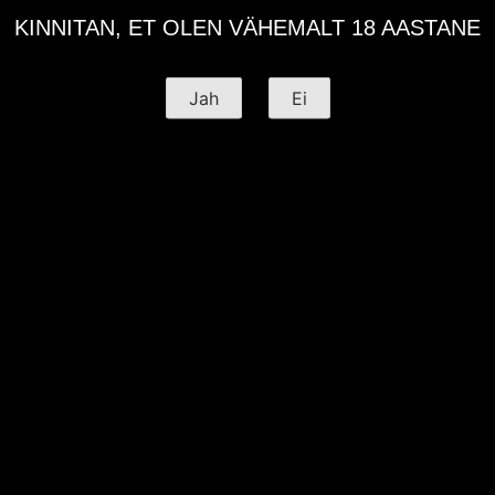
KINNITAN, ET OLEN VÄHEMALT 18 AASTANE
Jah
Ei