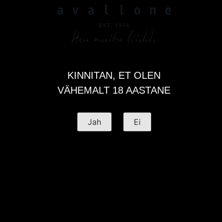
Eesnimi
KINNITAN, ET OLEN
VÄHEMALT 18 AASTANE
Jah
Ei
AS AVALLONE
Remmelga tänav 6-1
11216, Tallinn